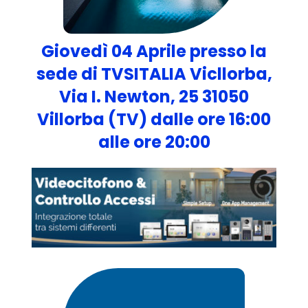
Giovedì 04 Aprile presso la
sede di
TVSITALIA Vicllorba
,
Via I. Newton, 25 31050
Villorba (TV) dalle ore 16:00
alle ore 20:00