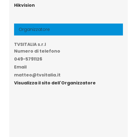
Hikvision
Organizzatore
TVSITALIA s.r.l
Numero di telefono
049-5791126
Email
matteo@tvsitalia.it
Visualizza il sito dell'Organizzatore