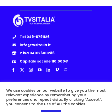
Tel 049-5791126
info@tvsitalia.it
P.iva 04012600286
Capitale sociale 110.000€
Info Utili
We use cookies on our website to give you the most
relevant experience by remembering your
Privacy Policy
|
Cookie
|
Termini e Condizioni
|
Politica Resi
preferences and repeat visits. By clicking “Accept”,
you consent to the use of ALL the cookies.