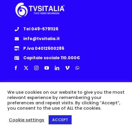
Tel 049-5791126
info@tvsitalia.it
P.iva 04012600286
Capitale sociale 110.000€
Info Utili
We use cookies on our website to give you the most
relevant experience by remembering your
Privacy Policy
|
Cookie
|
Termini e Condizioni
|
Politica Resi
preferences and repeat visits. By clicking “Accept”,
you consent to the use of ALL the cookies.
Cookie settings
ACCEPT
© Copyright 2015 -
2026 | TVSITALIA S.r.l. | Via dell’Artigianato, 8/A,
35010 Loreggia (PD) | P.IVA IT04012600286 |
Epic Network