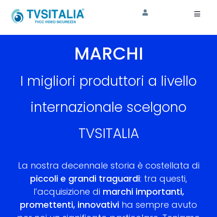
Salta
al
Toggl
Naviga
contenuto
HOME
MARCHI
AZIENDA
I migliori produttori a livello
CORSI
internazionale scelgono
SHOP
TVSITALIA
ASSISTENZA
La nostra decennale storia è costellata di
piccoli e grandi traguardi
: tra questi,
l’acquisizione di
marchi importanti,
promettenti, innovativi
ha sempre avuto