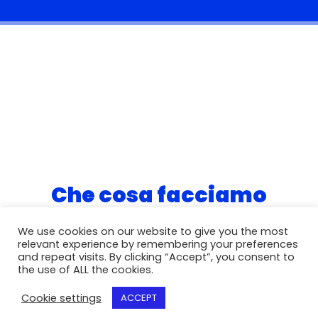
Che cosa facciamo
Le nostre Business Unit sono 5
We use cookies on our website to give you the most
relevant experience by remembering your preferences
e sono così suddivise
and repeat visits. By clicking “Accept”, you consent to
the use of ALL the cookies.
Cookie settings
ACCEPT