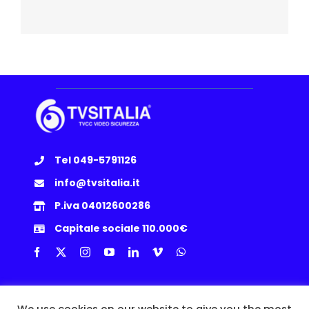
Tel 049-5791126
info@tvsitalia.it
P.iva 04012600286
Capitale sociale 110.000€
Info Utili