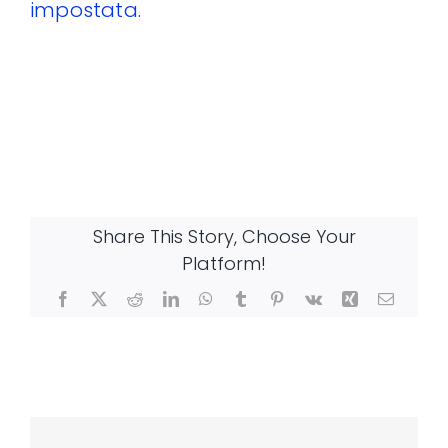
impostata.
Share This Story, Choose Your
Platform!
Facebook
X
Reddit
LinkedIn
WhatsApp
Tumblr
Pinterest
Vk
Xing
Email