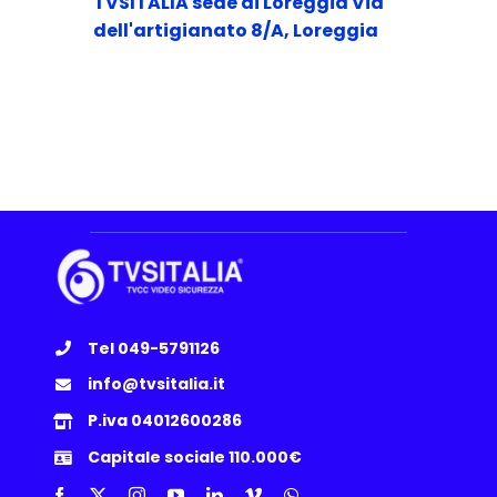
TVSITALIA sede di Loreggia
Via
dell'artigianato 8/A, Loreggia
Tel 049-5791126
info@tvsitalia.it
P.iva 04012600286
Capitale sociale 110.000€