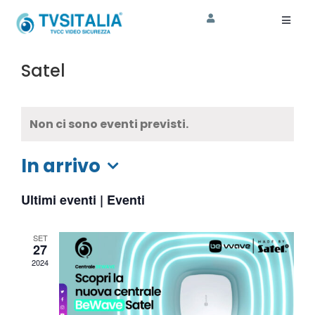
Salta
al
Toggl
Naviga
contenuto
HOME
Satel
AZIENDA
Non ci sono eventi previsti.
CORSI
In arrivo
SHOP
Seleziona
ASSISTENZA
Ultimi eventi | Eventi
la
data.
SOSTENIBILITA’
SET
27
2024