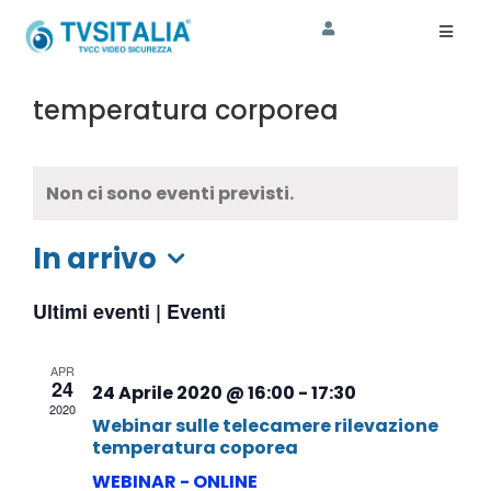
Salta
al
Toggl
Naviga
contenuto
HOME
temperatura corporea
AZIENDA
Non ci sono eventi previsti.
CORSI
In arrivo
SHOP
Seleziona
ASSISTENZA
Ultimi eventi | Eventi
la
data.
SOSTENIBILITA’
APR
24
24 Aprile 2020 @ 16:00
-
17:30
2020
Webinar sulle telecamere rilevazione
temperatura coporea
WEBINAR - ONLINE