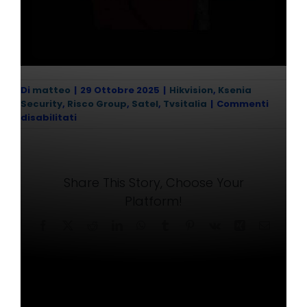
Di
matteo
|
29 Ottobre 2025
|
Hikvision
,
Ksenia
Security
,
Risco Group
,
Satel
,
Tvsitalia
|
Commenti
su
disabilitati
Halloween
Share This Story, Choose Your
Platform!
Facebook
X
Reddit
LinkedIn
WhatsApp
Tumblr
Pinterest
Vk
Xing
Email
Scritto da:
matteo