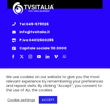
Tel 049-5791126
info@tvsitalia.it
P.iva 04012600286
Capitale sociale 110.000€
Info Utili
We use cookies on our website to give you the most
relevant experience by remembering your preferences
Privacy Policy
|
Cookie
|
Termini e Condizioni
|
Politica Resi
and repeat visits. By clicking “Accept”, you consent to
the use of ALL the cookies.
Cookie settings
ACCEPT
© Copyright 2015 -
2026 | TVSITALIA S.r.l. | Via dell’Artigianato, 8/A,
35010 Loreggia (PD) | P.IVA IT04012600286 |
Epic Network