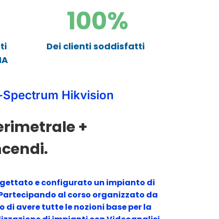
100
%
ti
Dei clienti soddisfatti
IA
-Spectrum Hikvision
erimetrale +
ncendi.
ogettato e configurato un impianto di
Partecipando al corso organizzato da
 di avere tutte le nozioni base per la