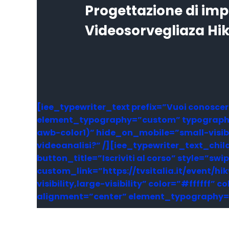
Progettazione di imp
Videosorvegliaza Hik
[iee_typewriter_text prefix=”Vuoi conosce
element_typography=”custom” typography_
awb-color1)” hide_on_mobile=”small-visibili
videoanalisi?” /][iee_typewriter_text_chi
button_title=”Iscriviti al corso” style=”s
custom_link=”https://tvsitalia.it/event/h
visibility,large-visibility” color=”#ffff
alignment=”center” element_typography=”