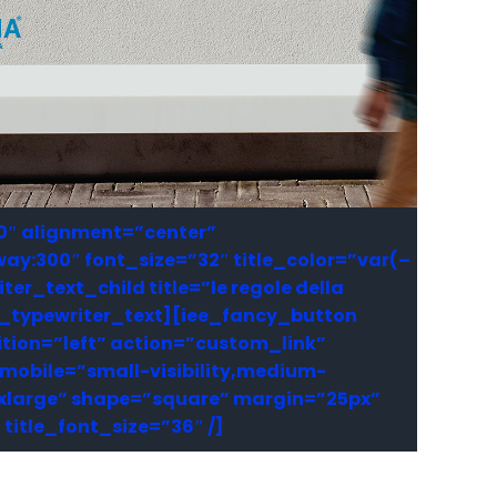
00″ alignment=”center”
:300″ font_size=”32″ title_color=”var(–
er_text_child title=”le regole della
ee_typewriter_text][iee_fancy_button
ition=”left” action=”custom_link”
_mobile=”small-visibility,medium-
e=”xlarge” shape=”square” margin=”25px”
itle_font_size=”36″ /]