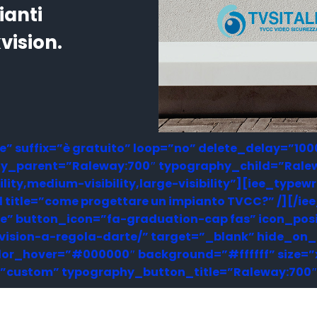
ianti
vision.
re” suffix=”è gratuito” loop=”no” delete_delay=”10
parent=”Raleway:700″ typography_child=”Raleway
ty,medium-visibility,large-visibility”][iee_typewrit
ld title=”come progettare un impianto TVCC?” /][/i
wipe” button_icon=”fa-graduation-cap fas” icon_pos
ikvision-a-regola-darte/” target=”_blank” hide_on
ff” color_hover=”#000000″ background=”#ffffff” siz
custom” typography_button_title=”Raleway:700″ t