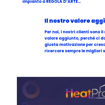
impianto a REGOLA D’ARTE…
Il nostro valore agg
Per noi, i nostri clienti sono i
valore aggiunto, perchè ci d
giusta motivazione per cresc
ricercare sempre le migliori s