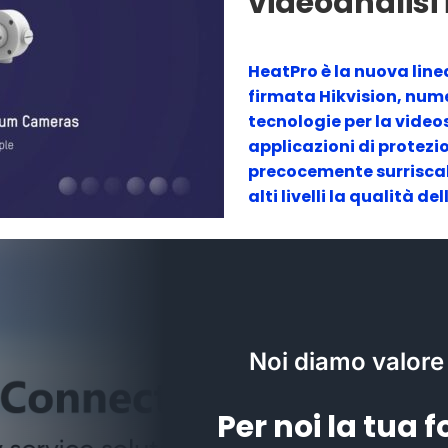
videoanalisi 
HeatPro è la nuova lin
firmata Hikvision, num
tecnologie per la video
applicazioni di protezi
precocemente surriscal
alti livelli la qualità d
Noi diamo valore
Per noi la tua 