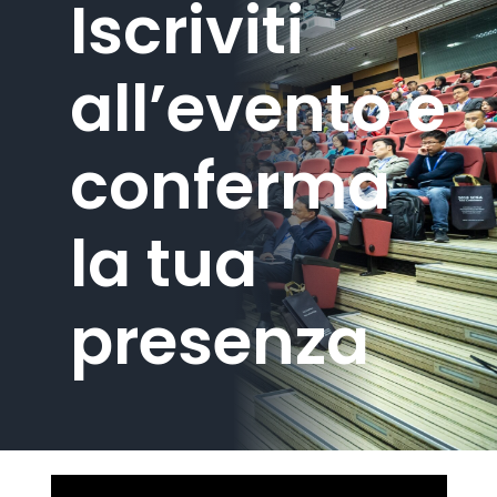
Iscriviti
all’evento e
conferma
la tua
presenza