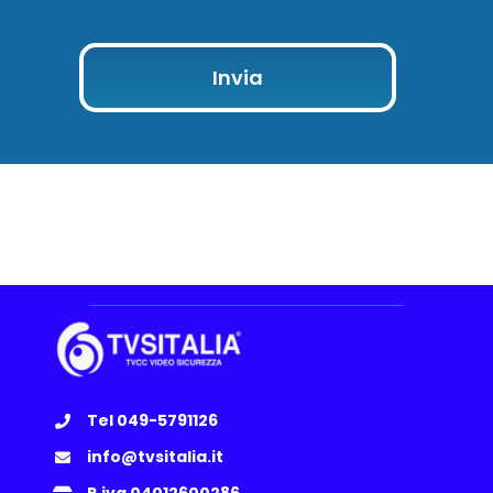
Invia
Tel 049-5791126
info@tvsitalia.it
P.iva 04012600286