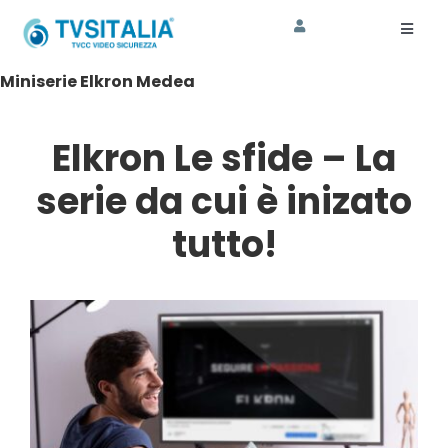
Salta
al
Toggl
Naviga
contenuto
Miniserie Elkron Medea
HOME
AZIENDA
Elkron Le sfide – La
CORSI
serie da cui è inizato
tutto!
SHOP
ASSISTENZA
SOSTENIBILITA’