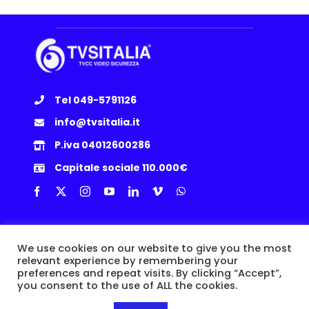
Tel 049-5791126
info@tvsitalia.it
P.iva 04012600286
Capitale sociale 110.000€
Info Utili
We use cookies on our website to give you the most
relevant experience by remembering your
Privacy Policy
|
Cookie
|
Termini e Condizioni
|
Politica Resi
preferences and repeat visits. By clicking “Accept”,
you consent to the use of ALL the cookies.