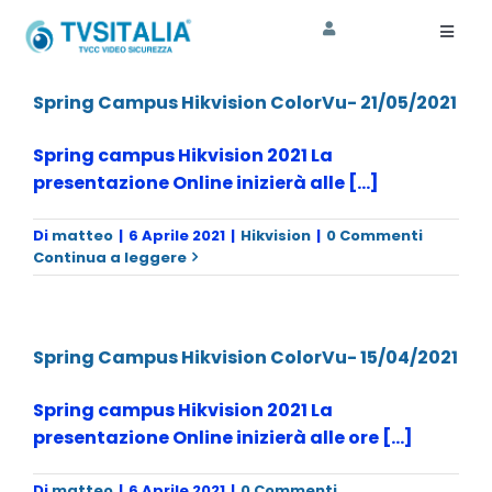
Salta
al
Toggl
Naviga
contenuto
HOME
Spring Campus Hikvision ColorVu- 21/05/2021
AZIENDA
Spring campus Hikvision 2021 La
presentazione Online inizierà alle [...]
CORSI
Di
matteo
|
6 Aprile 2021
|
Hikvision
|
0 Commenti
SHOP
Continua a leggere
ASSISTENZA
Spring Campus Hikvision ColorVu- 15/04/2021
SOSTENIBILITA’
Spring campus Hikvision 2021 La
presentazione Online inizierà alle ore [...]
Di
matteo
|
6 Aprile 2021
|
0 Commenti