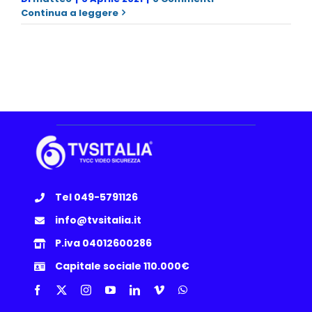
Continua a leggere
Tel 049-5791126
info@tvsitalia.it
P.iva 04012600286
Capitale sociale 110.000€