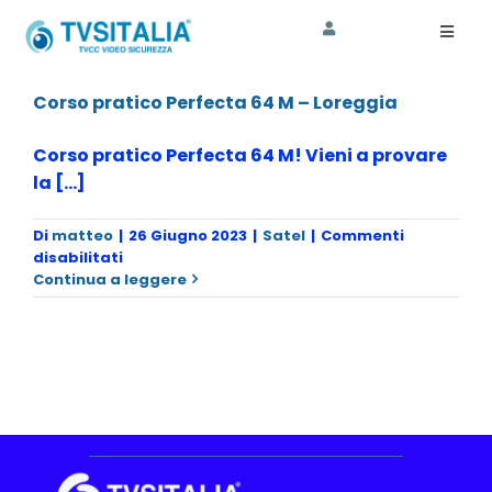
Salta
al
Toggl
Naviga
contenuto
HOME
Corso pratico Perfecta 64 M – Loreggia
AZIENDA
Corso pratico Perfecta 64 M! Vieni a provare
la [...]
CORSI
Di
matteo
|
26 Giugno 2023
|
Satel
|
Commenti
SHOP
su
disabilitati
Corso
Continua a leggere
pratico
ASSISTENZA
Perfecta
64
M
–
Loreggia