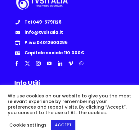
Tel 049-5791126
info@tvsitalia.it
P.iva 04012600286
Capitale sociale 110.000€
Info Utili
We use cookies on our website to give you the most
Privacy Policy
|
Cookie
|
Termini e Condizioni
|
Politica Resi
relevant experience by remembering your
preferences and repeat visits. By clicking “Accept”,
you consent to the use of ALL the cookies.
© Copyright 2015 -
2026 | TVSITALIA S.r.l. | Via dell’Artigianato, 8/A,
35010 Loreggia (PD) | P.IVA IT04012600286 |
Epic Network
Cookie settings
ACCEPT