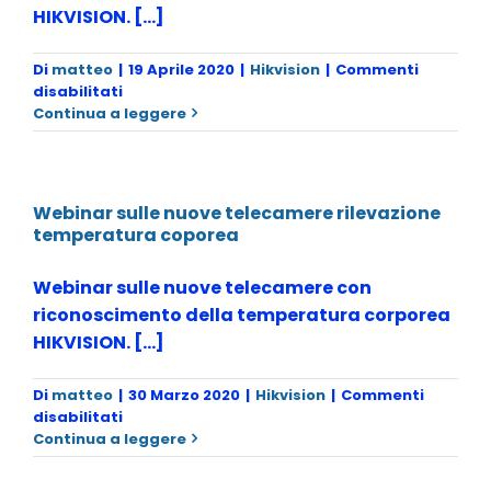
HIKVISION. [...]
Di
matteo
|
19 Aprile 2020
|
Hikvision
|
Commenti
su
disabilitati
Webinar
Continua a leggere
sulle
telecamere
rilevazione
temperatura
Webinar sulle nuove telecamere rilevazione
coporea
temperatura coporea
Webinar sulle nuove telecamere con
riconoscimento della temperatura corporea
HIKVISION. [...]
Di
matteo
|
30 Marzo 2020
|
Hikvision
|
Commenti
su
disabilitati
Webinar
Continua a leggere
sulle
nuove