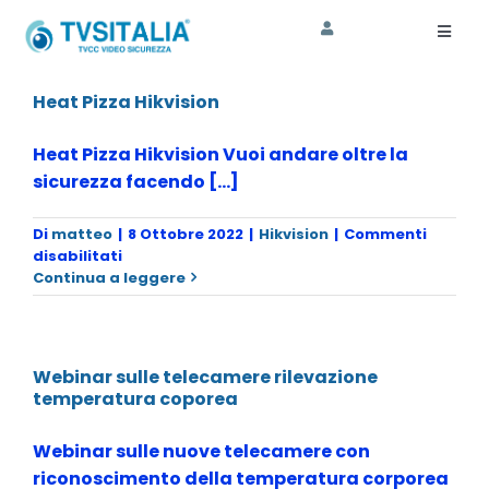
Salta
al
Toggl
Naviga
contenuto
HOME
Heat Pizza Hikvision
AZIENDA
Heat Pizza Hikvision Vuoi andare oltre la
sicurezza facendo [...]
CORSI
Di
matteo
|
8 Ottobre 2022
|
Hikvision
|
Commenti
SHOP
su
disabilitati
Heat
Continua a leggere
Pizza
ASSISTENZA
Hikvision
Webinar sulle telecamere rilevazione
temperatura coporea
Webinar sulle nuove telecamere con
riconoscimento della temperatura corporea