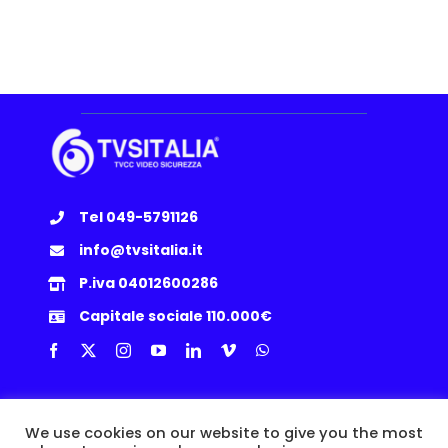
telecamere
rilevazione
temperatura
coporea
Tel 049-5791126
info@tvsitalia.it
P.iva 04012600286
Capitale sociale 110.000€
Info Utili
We use cookies on our website to give you the most