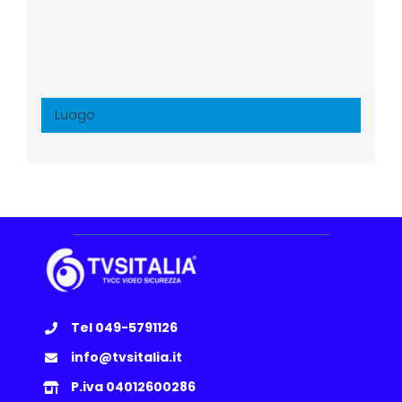
Luogo
Tel 049-5791126
info@tvsitalia.it
P.iva 04012600286