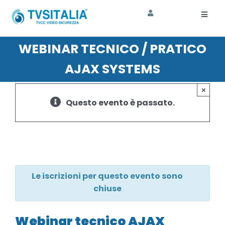
Salta
al
Toggl
Naviga
contenuto
HOME
WEBINAR TECNICO / PRATICO
AJAX SYSTEMS
AZIENDA
×
CORSI
Questo evento è passato.
SHOP
ASSISTENZA
SOSTENIBILITA’
Le iscrizioni per questo evento sono
chiuse
Webinar tecnico AJAX