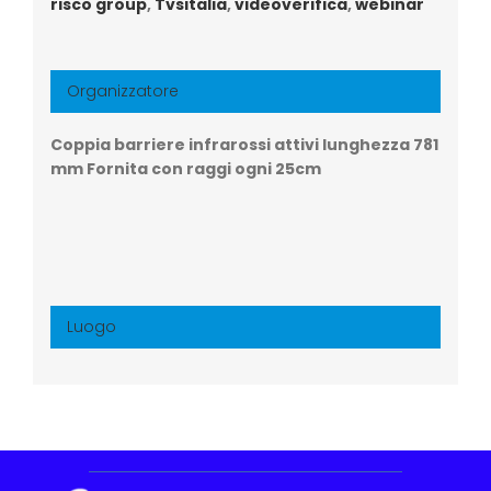
risco group
,
Tvsitalia
,
videoverifica
,
webinar
Organizzatore
Coppia barriere infrarossi attivi lunghezza 781
mm Fornita con raggi ogni 25cm
Luogo