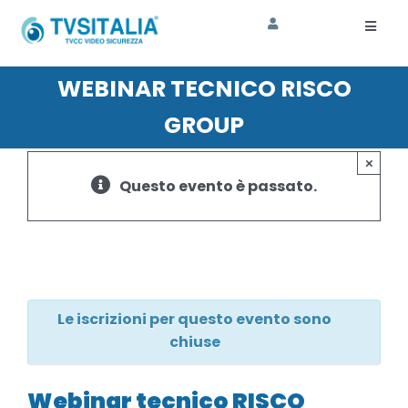
Salta
al
Toggl
Naviga
contenuto
HOME
WEBINAR TECNICO RISCO
GROUP
AZIENDA
×
CORSI
Questo evento è passato.
SHOP
ASSISTENZA
Le iscrizioni per questo evento sono
chiuse
Webinar tecnico RISCO