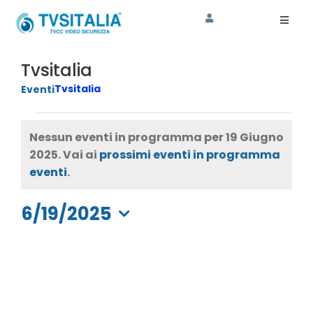
Salta
al
Toggl
Naviga
contenuto
HOME
Tvsitalia
Tvsitalia
Eventi
AZIENDA
Eventi
CORSI
Nessun eventi in programma per 19 Giugno
for
2025. Vai ai
prossimi eventi in programma
SHOP
Notice
eventi
.
19
ASSISTENZA
6/19/2025
Giugno
SOSTENIBILITA’
Seleziona
2025
la
data.