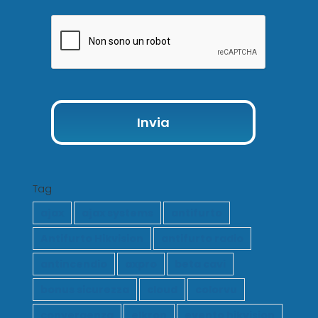
Invia
Tag
ajax
ajax systems
antifurto
Antifurto Hikvision
antifurto radio
antincendio
axpro
beta cavi
bonus sicurezza
cloud
colorvu
convergenza
elkron
evento hikvision