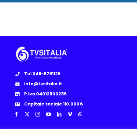
Tel 049-5791126
info@tvsitalia.it
P.iva 04012600286
Capitale sociale 110.000€
Info Utili