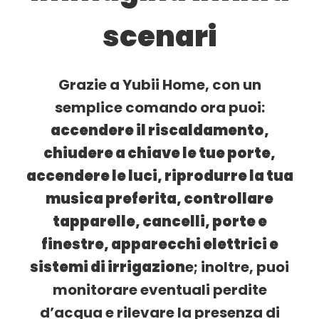
scenari
Grazie a Yubii Home, con un
semplice comando ora puoi:
accendere il riscaldamento,
chiudere a chiave le tue porte,
accendere le luci, riprodurre la tua
musica preferita, controllare
tapparelle, cancelli, porte e
finestre, apparecchi elettrici e
sistemi di irrigazion
e; inoltre, puoi
monitorare eventuali perdite
d’acqua e rilevare la presenza di