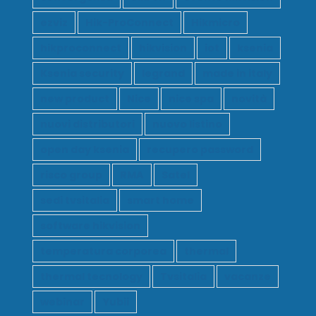
ezviz
Hik-ProConnect
Hikmicro
hikproconnect
hikvision
iot
ksenia
Ksenia security
legrand
made in italy
new product
Nice
nice spa
novità
nuovi distributori
nuovo listino
open day ksenia
recupero password
risco group
RMA
Satel
sedi tvsitalia
smart home
software hikvision
temperatura corporea
thermal
thermal tecnology
Tvsitalia
vacanze
webinar
Yubii